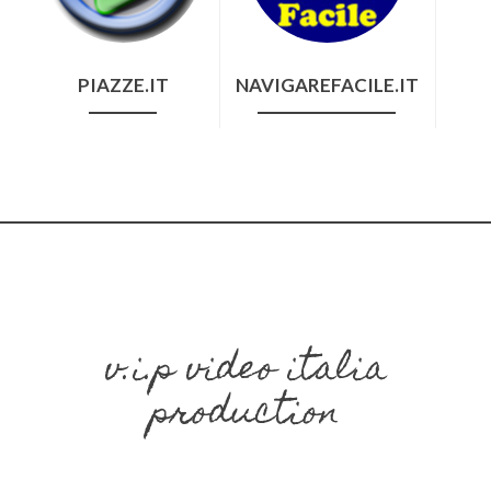
PIAZZE.IT
NAVIGAREFACILE.IT
v.i.p video italia
production