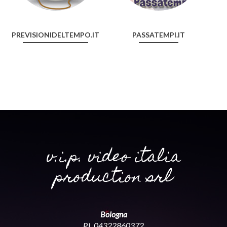
PREVISIONIDELTEMPO.IT
PASSATEMPI.IT
v.i.p. video italia
production srl
Bologna
P.I. 04322860372